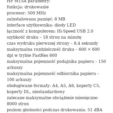
HP M15A parametry:
funkcja: drukowanie
procesor: 500 MHz
zainstalowana pamięć: 8 MB
interface użytkownika: diody
LED
łączność z komputerem: Hi-Speed
USB
2.0
szybkość druku – 18 stron na minutę
czas wydruku pierwszej strony – 8,4 sekundy
maksymalna rozdzielczość druku – 600 × 600
dpi w trybie FastRes 600
maksymalna pojemność podajnika papieru – 150
arkuszy
maksymalna pojemność odbiornika papieru –
100 arkuszy
obsługiwane formaty: A4, A5, A6, koperty C5,
koperty DL, niestandardowy
zalecane maksymalne obciążenie miesięczne:
8000 stron
poziom głośności podczas drukowania: 51 dBA